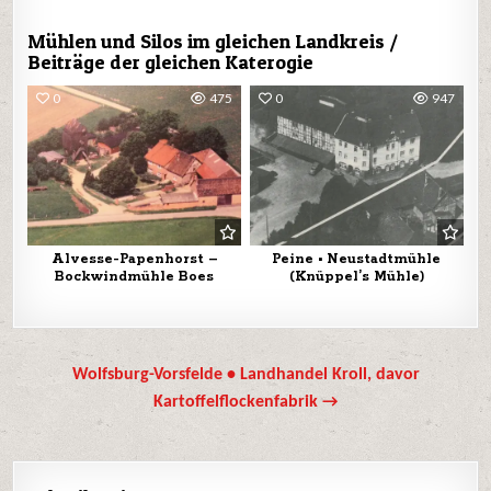
Mühlen und Silos im gleichen Landkreis /
Beiträge der gleichen Katerogie
0
475
0
947
Alvesse-Papenhorst –
Peine • Neustadtmühle
Bockwindmühle Boes
(Knüppel’s Mühle)
Beitrags-
Wolfsburg-Vorsfelde • Landhandel Kroll, davor
Navigation
Kartoffelflockenfabrik →