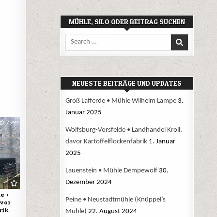
MÜHLE, SILO ODER BEITRAG SUCHEN
Search
for:
NEUESTE BEITRÄGE UND UPDATES
Groß Lafferde • Mühle Wilhelm Lampe
3.
Januar 2025
799
Wolfsburg-Vorsfelde • Landhandel Kroll,
davor Kartoffelflockenfabrik
1. Januar
2025
Lauenstein • Mühle Dempewolf
30.
Dezember 2024
e •
Peine • Neustadtmühle (Knüppel’s
avor
rik
Mühle)
22. August 2024