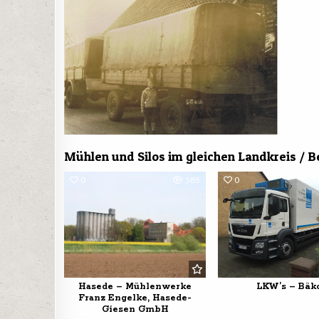
Mühlen und Silos im gleichen Landkreis / B
0
585
0
Hasede – Mühlenwerke
LKW’s – Bäk
Franz Engelke, Hasede-
Giesen GmbH