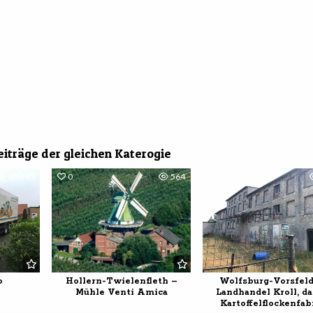
eiträge der gleichen Katerogie
445
0
564
1
o
Hollern-Twielenfleth –
Wolfsburg-Vorsfeld
Mühle Venti Amica
Landhandel Kroll, d
Kartoffelflockenfab