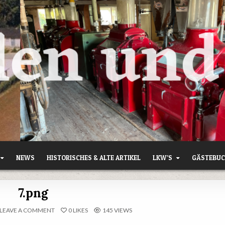
NEWS
HISTORISCHES & ALTE ARTIKEL
LKW’S
GÄSTEBU
7.png
ON
LEAVE A COMMENT
0
LIKES
145
VIEWS
7.PNG