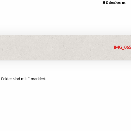
Hildesheim
IMG_065
e Felder sind mit
*
markiert