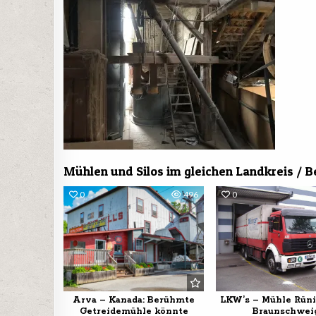
Mühlen und Silos im gleichen Landkreis / B
0
496
0
Arva – Kanada: Berühmte
LKW’s – Mühle Rüni
Getreidemühle könnte
Braunschwei