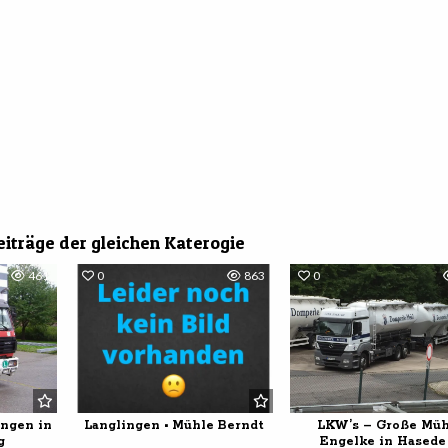
eiträge der gleichen Katerogie
461
0
863
0
ngen in
Langlingen • Mühle Berndt
LKW’s – Große Müh
g
Engelke in Hasede