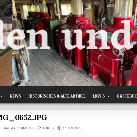
NEWS
HISTORISCHES & ALTE ARTIKEL
LKW’S
GÄSTEBU
MG_0652.JPG
ON
LEAVE A COMMENT
0
LIKES
153
VIEWS
IMG_0652.JPG