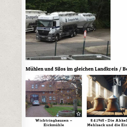
Mühlen und Silos im gleichen Landkreis / B
0
512
0
Wichtringhausen –
8.4.1965 • Die Abk
Eickmühle
Mehlsack und die Ei