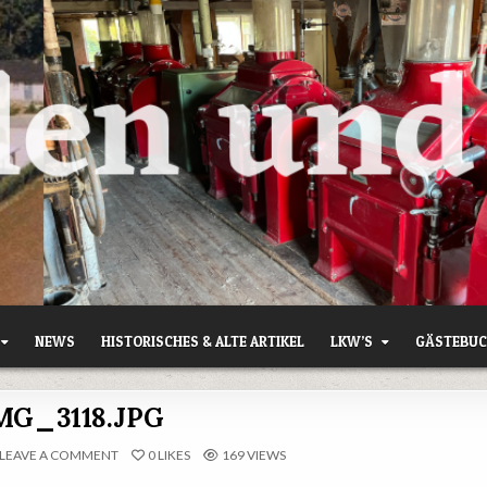
NEWS
HISTORISCHES & ALTE ARTIKEL
LKW’S
GÄSTEBU
MG_3118.JPG
ON
LEAVE A COMMENT
0
LIKES
169
VIEWS
IMG_3118.JPG