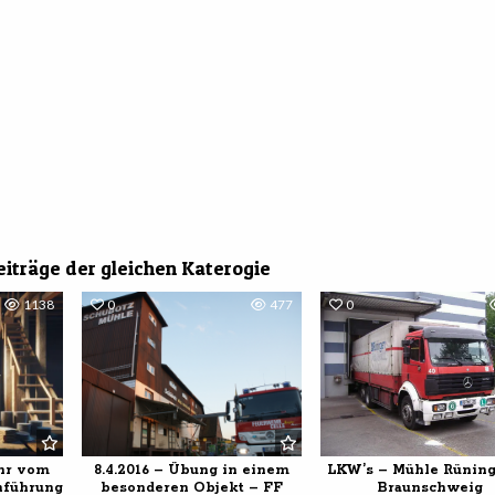
eiträge der gleichen Katerogie
1138
0
477
0
ehr vom
8.4.2016 – Übung in einem
LKW’s – Mühle Rüning
nführung
besonderen Objekt – FF
Braunschweig