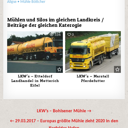
Aligse • Mühle Böttcher
Mühlen und Silos im gleichen Landkreis /
Beiträge der gleichen Katerogie
0
536
0
445
LKW’s – Marstall
LKW’s – Etteldorf
Pferdefutter
Landhandel in Metterich
Eifel
Beitrags-
LKW’s – Bohlsener Mühle →
Navigation
← 29.03.2017 – Europas größte Mühle zieht 2020 in den