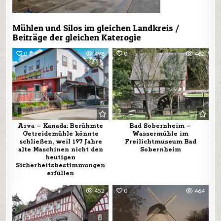
Mühlen und Silos im gleichen Landkreis /
Beiträge der gleichen Katerogie
0
498
0
462
Arva – Kanada: Berühmte
Bad Sobernheim –
Getreidemühle könnte
Wassermühle im
schließen, weil 197 Jahre
Freilichtmuseum Bad
alte Maschinen nicht den
Sobernheim
heutigen
Sicherheitsbestimmungen
erfüllen
0
452
0
464