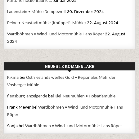
Kartoffelflockenfabrik
1. Januar 2025
Lauenstein • Mühle Dempewolf
30. Dezember 2024
Peine • Neustadtmühle (Knüppel’s Mühle)
22. August 2024
Wardböhmen • Wind- und Motormühle Hans Röper
22. August
2024
NEUESTE KOMMENTARE
Kikma
bei
Ostfrieslands weißes Gold • Regionales Mehl der
Vosberger Mühle
flensburg-anzeiger.de
bei
Kiel-Neumühlen • Holsatiamühle
Frank Meyer
bei
Wardböhmen • Wind- und Motormühle Hans
Röper
Sonja
bei
Wardböhmen • Wind- und Motormühle Hans Röper