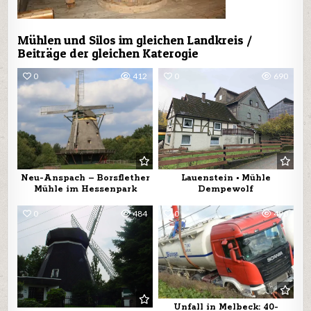
Mühlen und Silos im gleichen Landkreis /
Beiträge der gleichen Katerogie
0
412
0
690
Neu-Anspach – Borsflether
Lauenstein • Mühle
Mühle im Hessenpark
Dempewolf
0
484
0
490
Unfall in Melbeck: 40-