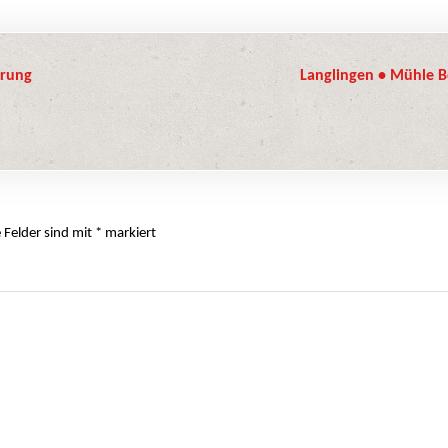
hrung
Langlingen • Mühle 
e Felder sind mit
*
markiert