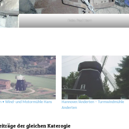
Foto: Paul Horn
 • Wind- und Motormühle Hans
Hannover/Anderten – Turmwindmühle
Anderten
eiträge der gleichen Katerogie