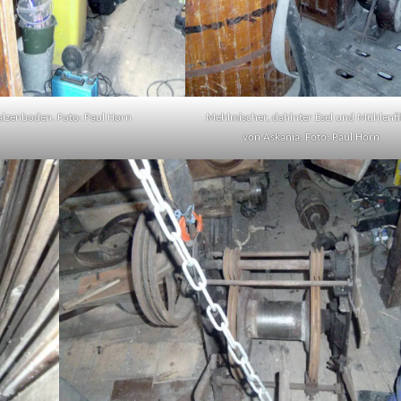
lzenboden. Foto: Paul Horn
Mehlmischer, dahinter Esel und Mühlenfi
von Askania. Foto: Paul Horn