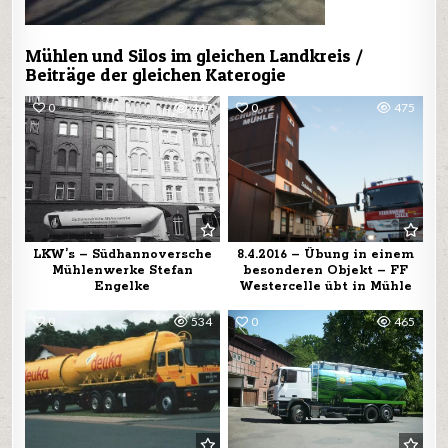
Mühlen und Silos im gleichen Landkreis /
Beiträge der gleichen Katerogie
0
447
0
475
LKW’s – Südhannoversche
8.4.2016 – Übung in einem
Mühlenwerke Stefan
besonderen Objekt – FF
Engelke
Westercelle übt in Mühle
0
534
0
465