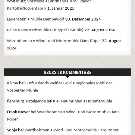
Wolfsburg-Vorsfelde • Landhandel Kroll, davor
Kartoffelflockenfabrik
1. Januar 2025
Lauenstein • Mühle Dempewolf
30. Dezember 2024
Peine • Neustadtmühle (Knüppel’s Mühle)
22. August 2024
Wardböhmen • Wind- und Motormühle Hans Röper
22. August
2024
NEUESTE KOMMENTARE
Kikma
bei
Ostfrieslands weißes Gold • Regionales Mehl der
Vosberger Mühle
flensburg-anzeiger.de
bei
Kiel-Neumühlen • Holsatiamühle
Frank Meyer
bei
Wardböhmen • Wind- und Motormühle Hans
Röper
Sonja
bei
Wardböhmen • Wind- und Motormühle Hans Röper