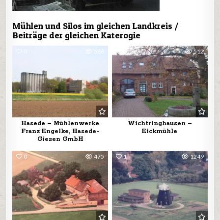
Mühlen und Silos im gleichen Landkreis /
Beiträge der gleichen Katerogie
0
586
0
512
Hasede – Mühlenwerke
Wichtringhausen –
Franz Engelke, Hasede-
Eickmühle
Giesen GmbH
0
475
1
1249