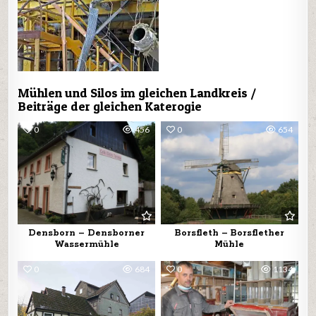
Mühlen und Silos im gleichen Landkreis /
Beiträge der gleichen Katerogie
0
456
0
654
Densborn – Densborner
Borsfleth – Borsflether
Wassermühle
Mühle
0
684
0
1134