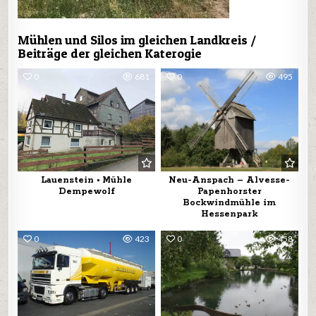
Mühlen und Silos im gleichen Landkreis /
Beiträge der gleichen Katerogie
0
681
0
495
Lauenstein • Mühle
Neu-Anspach – Alvesse-
Dempewolf
Papenhorster
Bockwindmühle im
Hessenpark
0
423
0
458