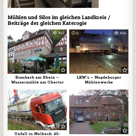
Mühlen und Silos im gleichen Landkreis /
Beiträge der gleichen Katerogie
0
452
0
436
Braubach am Rhein –
LKW’s – Magdeburger
Wassermühle am Obertor
Mühlenwerke
0
490
0
511
Unfall in Melbeck: 40-