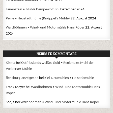
Kartoffelflockenfabrik
1. Januar 2025
Lauenstein • Mühle Dempewolf
30. Dezember 2024
Peine • Neustadtmühle (Knüppel’s Mühle)
22. August 2024
Wardböhmen • Wind- und Motormühle Hans Röper
22. August
2024
NEUESTE KOMMENTARE
Kikma
bei
Ostfrieslands weißes Gold • Regionales Mehl der
Vosberger Mühle
flensburg-anzeiger.de
bei
Kiel-Neumühlen • Holsatiamühle
Frank Meyer
bei
Wardböhmen • Wind- und Motormühle Hans
Röper
Sonja
bei
Wardböhmen • Wind- und Motormühle Hans Röper