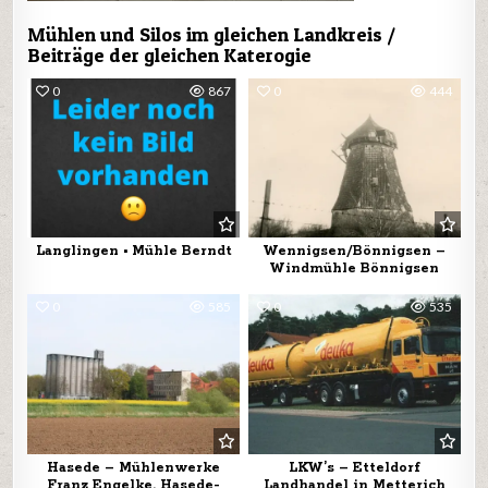
Mühlen und Silos im gleichen Landkreis /
Beiträge der gleichen Katerogie
0
867
0
444
Langlingen • Mühle Berndt
Wennigsen/Bönnigsen –
Windmühle Bönnigsen
0
585
0
535
Hasede – Mühlenwerke
LKW’s – Etteldorf
Franz Engelke, Hasede-
Landhandel in Metterich