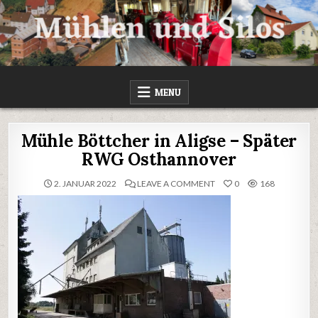
Skip
to
content
MÜHLEN UND SILOS
MENU
Mühle Böttcher in Aligse – Später
RWG Osthannover
ON
2. JANUAR 2022
LEAVE A COMMENT
0
168
MÜHLE
BÖTTCHER
IN
ALIGSE
–
SPÄTER
RWG
OSTHANNOVER