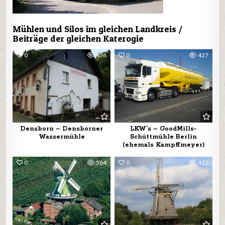
Mühlen und Silos im gleichen Landkreis /
Beiträge der gleichen Katerogie
0
456
0
427
Densborn – Densborner
LKW’s – GoodMills-
Wassermühle
Schüttmühle Berlin
(ehemals Kampffmeyer)
0
564
0
412